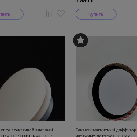
₽
1 880
₽
ат со стеклянной внешней
Теневой магнитный диффузор
FOZA D 150 мм. RAL 1013
натяжных потолков 100 мм