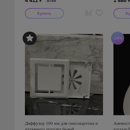
4 411
₽
1 880
5789
-24%
Диффузор 100 мм для гипсокартона и
Анемост
натяжного потолка белый
частью 