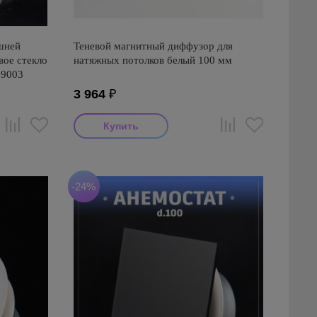
шней
Теневой магнитный диффузор для
ое стекло
натяжных потолков белый 100 мм
 9003
3 964
₽
-24%