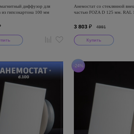
 магнитный диффузор для
Анемостат со стеклянной вне
 из гипсокартона 100 мм
частью FOZA D 125 мм. RAL 
₽
3 803
₽
4991
-24%