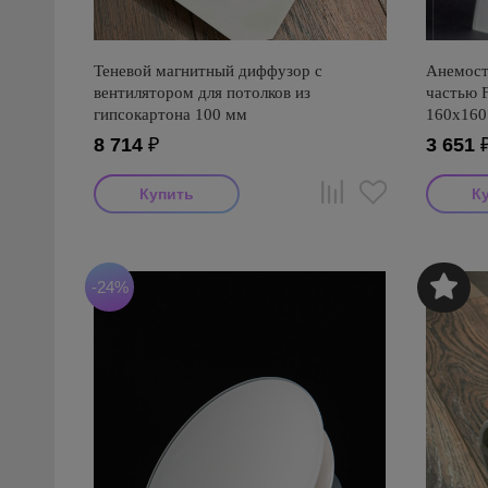
Теневой магнитный диффузор с
Анемост
вентилятором для потолков из
частью 
гипсокартона 100 мм
160х160
Квадрат
8 714
₽
3 651
-24%