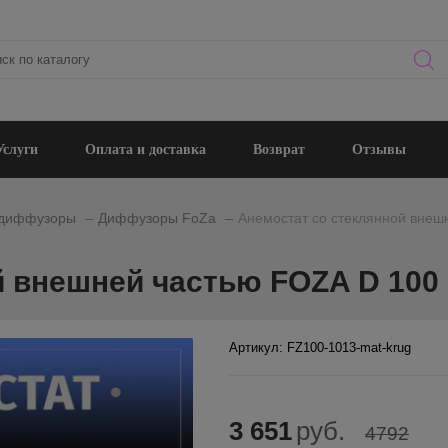
Услуги
Оплата и доставка
Возврат
Отзывы
_
_
 диффузоры
Диффузоры FoZa
Анемостат со стеклянной внеш
 внешней частью FOZA D 100 
Артикул: FZ100-1013-mat-krug
3 651
руб.
4792