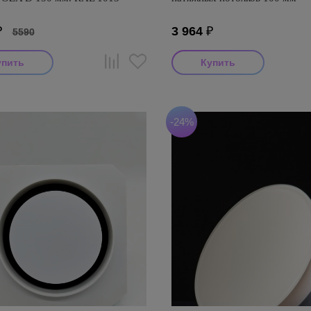
₽
3 964
₽
5590
-24%