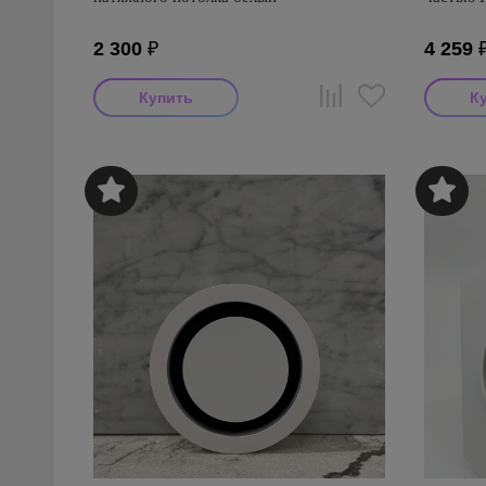
2 300
₽
4 259