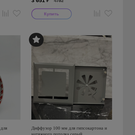
3 651
₽
4792
 для
Диффузор 100 мм для гипсокартона и
натяжного потолка серый