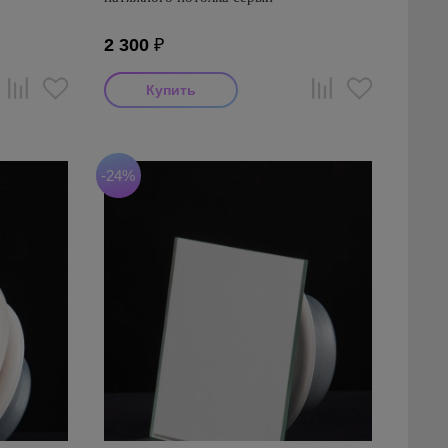
2 300
₽
-24%