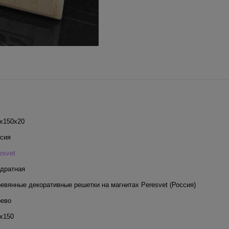
x150x20
сия
esvet
дратная
евянные декоративные решетки на магнитах Peresvet (Россия)
ево
х150