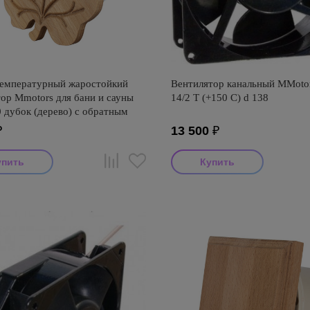
емпературный жаростойкий
Вентилятор канальный MMoto
ор Mmotors для бани и сауны
14/2 T (+150 С) d 138
 дубок (дерево) с обратным
м
₽
13 500
₽