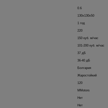
0.6
130x130x50
1 год
220
150 куб. м/час
101-200 куб. м/час
37 дБ
36-40 дБ
Болгария
Жаростойкий
120
MMotors
Нет
Нет