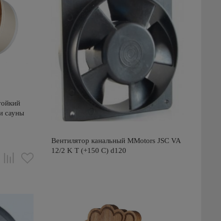
тойкий
и сауны
Вентилятор канальный MMotors JSC VA
12/2 K T (+150 С) d120