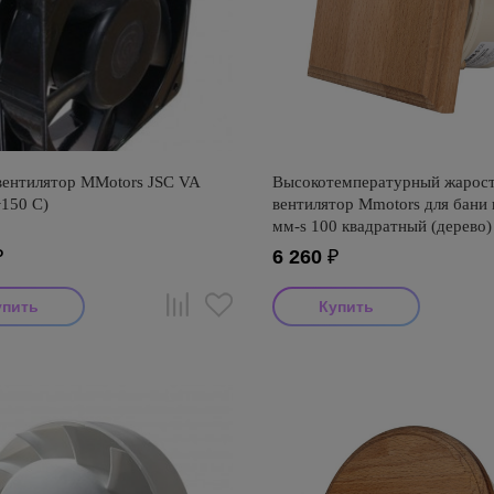
вентилятор MMotors JSC VA
Высокотемпературный жарос
+150 С)
вентилятор Mmotors для бани 
мм-s 100 квадратный (дерево)
₽
6 260
₽