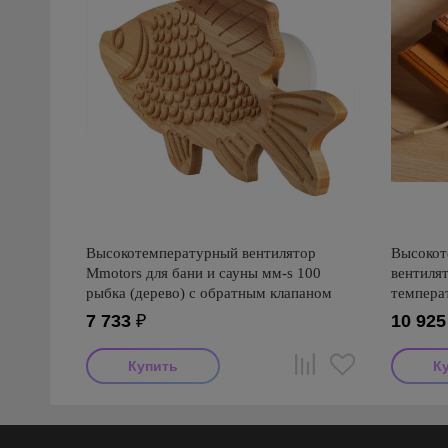
Высокотемпературный вентилятор
Высокот
Mmotors для бани и сауны мм-s 100
вентиля
рыбка (дерево) с обратным клапаном
темпера
(дерево)
7 733
₽
10 925