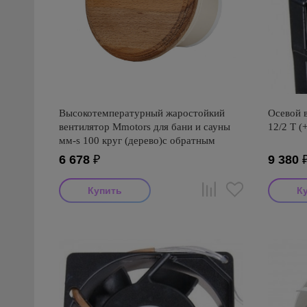
Высокотемпературный жаростойкий
Осевой 
вентилятор Mmotors для бани и сауны
12/2 T (
мм-s 100 круг (дерево)с обратным
клапаном
6 678
₽
9 380