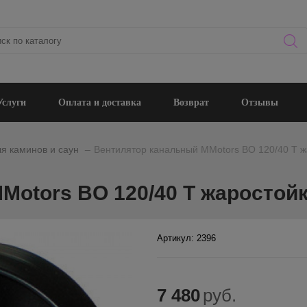
Услуги
Оплата и доставка
Возврат
Отзывы
_
я каминов и саун
Вентилятор канальный MMotors BO 120/40 T ж
otors BO 120/40 T жаростойки
Артикул: 2396
7 480
руб.