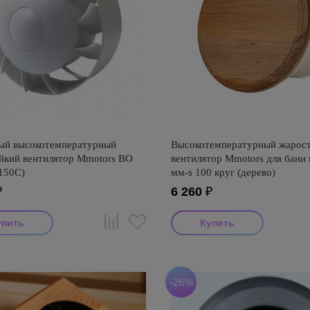
ый высокотемпературный
Высокотемпературный жарос
йкий вентилятор Mmotors ВО
вентилятор Mmotors для бани 
150С)
мм-s 100 круг (дерево)
₽
6 260
₽
-26%