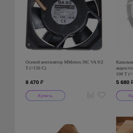
Осевой вентилятор MMotors JSC VA 9/2
Канальн
T (+150 С)
жаросто
100 Т (+
8 470
₽
5 680