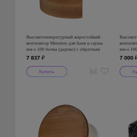
Высокотемпературный жаростойкий
Высокот
вентилятор Mmotors для бани и сауны
вентилят
мм-s 100 бочка (дерево) с обратным
мм-s 100
клапаном
клапано
7 837
₽
7 000