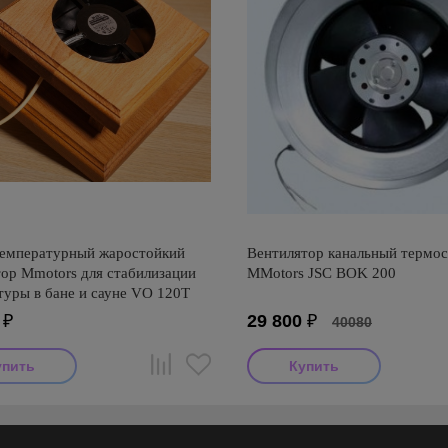
емпературный жаростойкий
Вентилятор канальный термо
тор Mmotors для стабилизации
MMotors JSC BOK 200
туры в бане и сауне VO 120T
₽
29 800
₽
40080