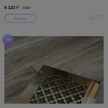
6 122
₽
7322
-14%