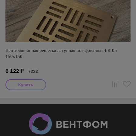
Вентиляционная решетка латунная шлифованная LR-05
150х150
6 122
₽
7322