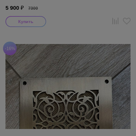
5 900
₽
7300
-16%