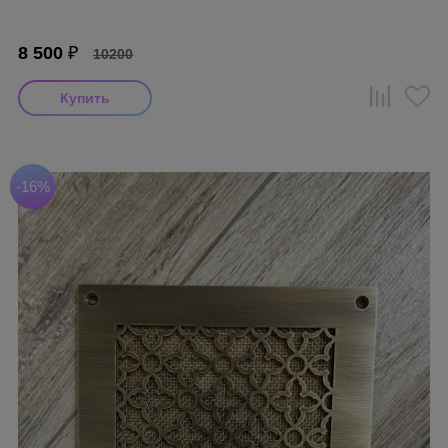
8 500
₽
10200
-16%