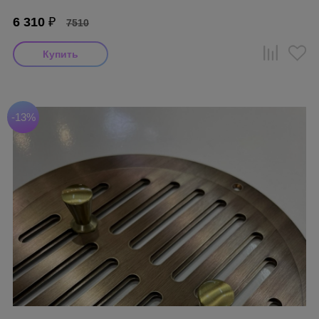
6 310
₽
7510
-13%