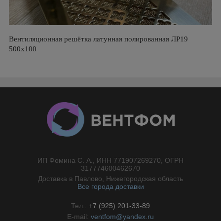
Вентиляционная решётка латунная полированная ЛР19
500х100
ИП Фомина С. А., ИНН 771907269270, ОГРН
//}
317774600462670
Доставка в Павлово, Нижегородская область
Все города доставки
Тел.:
+7 (925) 201-33-89
E-mail:
ventfom@yandex.ru