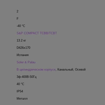
2
F
-40 °С
S&P COMPACT TCBB/TCBT
13.2 кг
D426x170
Испания
Soler & Palau
В цилиндрическом корпусе
,
Канальный
,
Осевой
3ф-400В-50Гц
40 °С
IP54
Металл