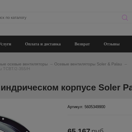
Услуги
Оплата и доставка
Возврат
Отзывы
_
_
ые осевые вентиляторы
Осевые вентиляторы Soler & Palau
au TCBT/2-355/H
индрическом корпусе Soler Pa
Артикул: 5605349900
65 167
руб.