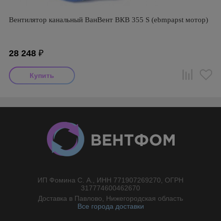
Вентилятор канальный ВанВент ВКВ 355 S (ebmpapst мотор)
28 248
₽
ИП Фомина С. А., ИНН 771907269270, ОГРН
//}
317774600462670
Доставка в Павлово, Нижегородская область
Все города доставки