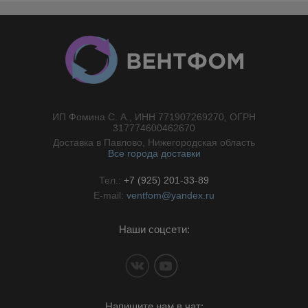
ИП Фомина С. А., ИНН 771907269270, ОГРН
//}
317774600462670
Доставка в Павлово, Нижегородская область
Все города доставки
Тел.:
+7 (925) 201-33-89
E-mail:
ventfom@yandex.ru
Наши соцсети:
Напишите нам в чат: